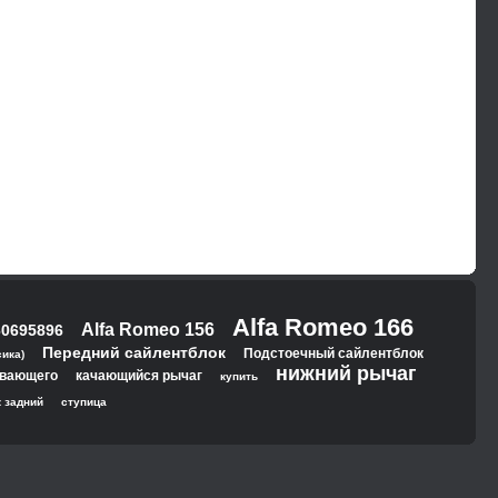
Alfa Romeo 166
Alfa Romeo 156
60695896
Передний сайлентблок
Подстоечный сайлентблок
ика)
нижний рычаг
авающего
качающийся рычаг
купить
 задний
ступица