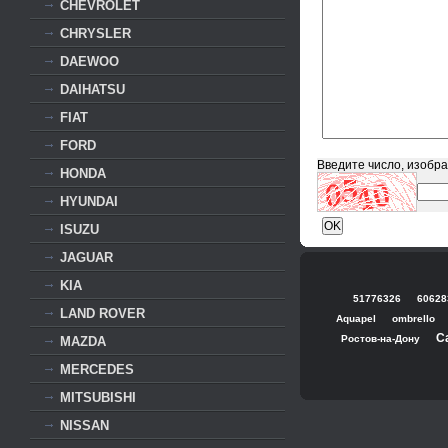
CHEVROLET
CHRYSLER
DAEWOO
DAIHATSU
FIAT
FORD
Введите число, изобр
HONDA
HYUNDAI
ISUZU
JAGUAR
KIA
51776326
60628
LAND ROVER
Aquapel
ombrello
С
Ростов-на-Дону
MAZDA
MERCEDES
MITSUBISHI
NISSAN