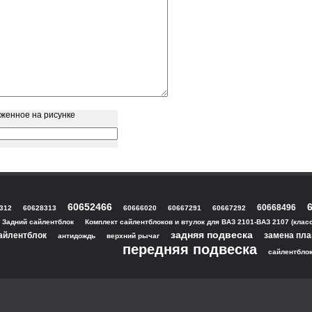
аженное на рисунке
60652466
60668496
312
60628313
60666020
60667291
60667292
Задний сайлентблок
Комплект сайлентблоков и втулок для ВАЗ 2101-ВАЗ 2107 (класс
задняя подвеска
айлентблок
замена пл
антидождь
верхний рычаг
передняя подвеска
сайлентблок