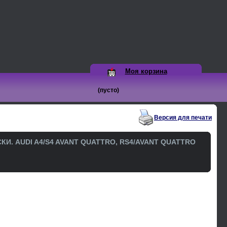
Моя корзина
(пусто)
Версия для печати
 AUDI A4/S4 AVANT QUATTRO, RS4/AVANT QUATTRO