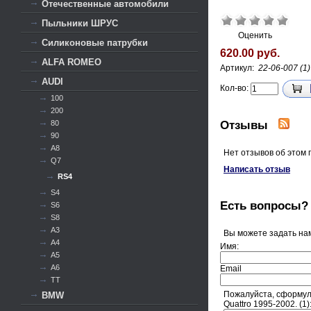
Отечественные автомобили
Пыльники ШРУС
Оценить
Силиконовые патрубки
620.00 руб.
ALFA ROMEO
Артикул:
22-06-007 (1)
AUDI
Кол-во:
100
200
Отзывы
80
90
A8
Нет отзывов об этом 
Q7
Написать отзыв
RS4
S4
Есть вопросы?
S6
S8
А3
Вы можете задать на
А4
Имя:
А5
А6
Email
ТТ
Пожалуйста, сформули
BMW
Quattro 1995-2002. (1)