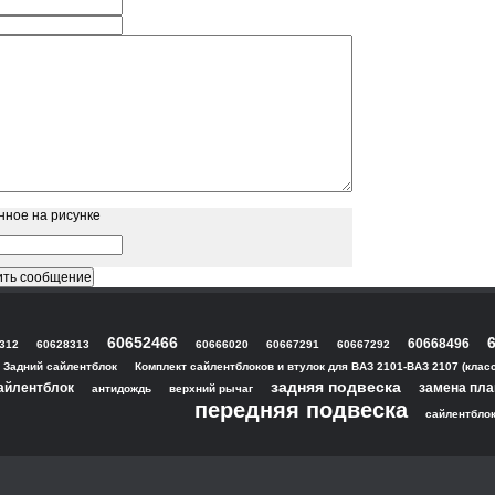
нное на рисунке
60652466
60668496
312
60628313
60666020
60667291
60667292
Задний сайлентблок
Комплект сайлентблоков и втулок для ВАЗ 2101-ВАЗ 2107 (класс
задняя подвеска
айлентблок
замена пл
антидождь
верхний рычаг
передняя подвеска
сайлентблок