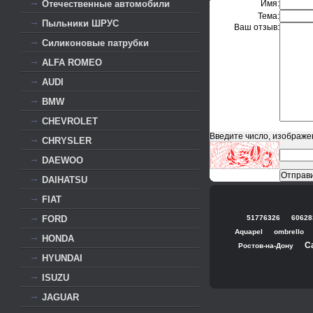
Имя:
Отечественные автомобили
Тема:
Пыльники ШРУС
Ваш отзыв:
Силиконовые патрубки
ALFA ROMEO
AUDI
BMW
CHEVROLET
Введите число, изображе
CHRYSLER
DAEWOO
DAIHATSU
FIAT
51776326
60628
FORD
Aquapel
ombrello
HONDA
С
Ростов-на-Дону
HYUNDAI
ISUZU
JAGUAR