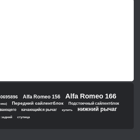
Alfa Romeo 166
Alfa Romeo 156
60695896
Передний сайлентблок
Подстоечный сайлентблок
ика)
нижний рычаг
авающего
качающийся рычаг
купить
 задний
ступица